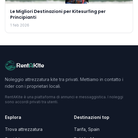
Le Migliori Destinazioni per Kitesurfing per
Principianti
1 feb 2026
Rent
A
Kite
Noleggio attrezzatura kite tra privati. Mettiamo in contatto i
rider con i proprietari locali.
RentAKite è una piattaforma di annunci e messaggistica. I noleggi
sono accordi privati tra utenti.
Esplora
Destinazioni top
Trova attrezzatura
Tarifa, Spain