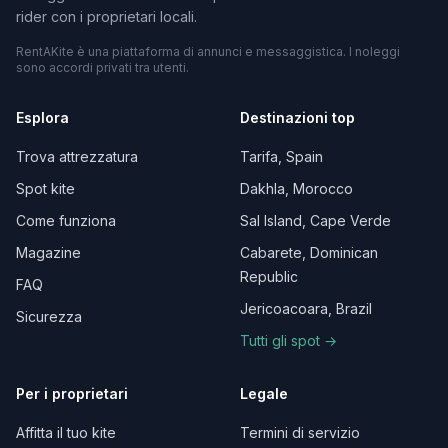
rider con i proprietari locali.
RentAKite è una piattaforma di annunci e messaggistica. I noleggi
sono accordi privati tra utenti.
Esplora
Destinazioni top
Trova attrezzatura
Tarifa, Spain
Spot kite
Dakhla, Morocco
Come funziona
Sal Island, Cape Verde
Magazine
Cabarete, Dominican
Republic
FAQ
Jericoacoara, Brazil
Sicurezza
Tutti gli spot →
Per i proprietari
Legale
Affitta il tuo kite
Termini di servizio