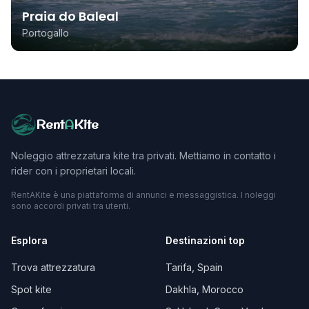
Praia do Baleal
Portogallo
Rent
A
Kite
Noleggio attrezzatura kite tra privati. Mettiamo in contatto i
rider con i proprietari locali.
RentAKite è una piattaforma di annunci e messaggistica. I noleggi
sono accordi privati tra utenti.
Esplora
Destinazioni top
Trova attrezzatura
Tarifa, Spain
Spot kite
Dakhla, Morocco