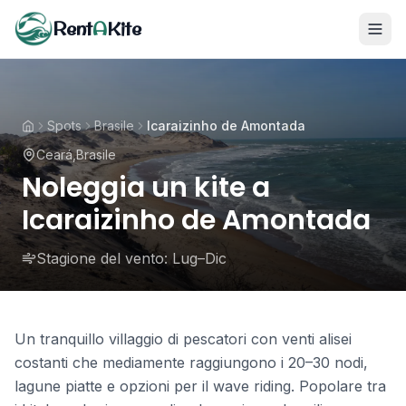
Rent
A
Kite
Spots
Brasile
Icaraizinho de Amontada
Ceará
,
Brasile
Noleggia un kite a
Icaraizinho de Amontada
Stagione del vento:
Lug–Dic
Un tranquillo villaggio di pescatori con venti alisei
costanti che mediamente raggiungono i 20–30 nodi,
lagune piatte e opzioni per il wave riding. Popolare tra