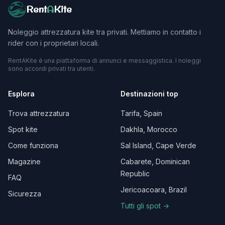
Rent
A
Kite
Noleggio attrezzatura kite tra privati. Mettiamo in contatto i
rider con i proprietari locali.
RentAKite è una piattaforma di annunci e messaggistica. I noleggi
sono accordi privati tra utenti.
Esplora
Destinazioni top
Trova attrezzatura
Tarifa, Spain
Spot kite
Dakhla, Morocco
Come funziona
Sal Island, Cape Verde
Magazine
Cabarete, Dominican
Republic
FAQ
Jericoacoara, Brazil
Sicurezza
Tutti gli spot →