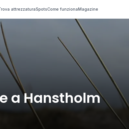
Trova attrezzatura
Spots
Come funziona
Magazine
te a Hanstholm