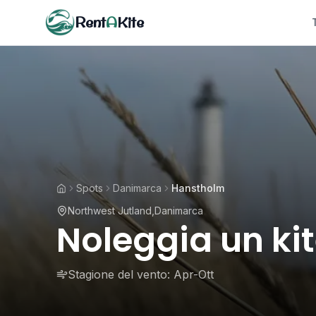
Rent
A
Kite
Spots
Danimarca
Hanstholm
Northwest Jutland
,
Danimarca
Noleggia un ki
Stagione del vento:
Apr-Ott