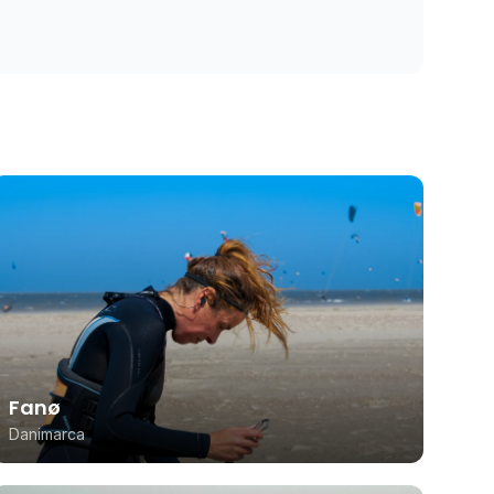
Fanø
Danimarca