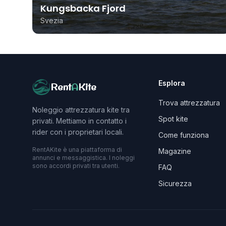
Kungsbacka Fjord
Svezia
Esplora
Rent
A
Kite
Trova attrezzatura
Noleggio attrezzatura kite tra
Spot kite
privati. Mettiamo in contatto i
rider con i proprietari locali.
Come funziona
RentAKite è una piattaforma di
Magazine
annunci e messaggistica. I noleggi
sono accordi privati tra utenti.
FAQ
Sicurezza