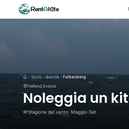
Rent
A
Kite
Spots
Svezia
Falkenberg
Halland
,
Svezia
Noleggia un ki
Stagione del vento:
Maggio-Set