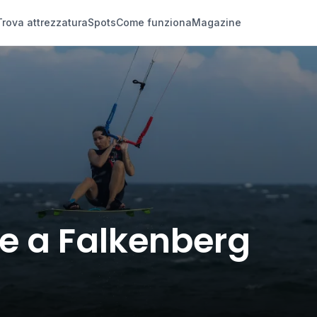
Trova attrezzatura
Spots
Come funziona
Magazine
te a Falkenberg