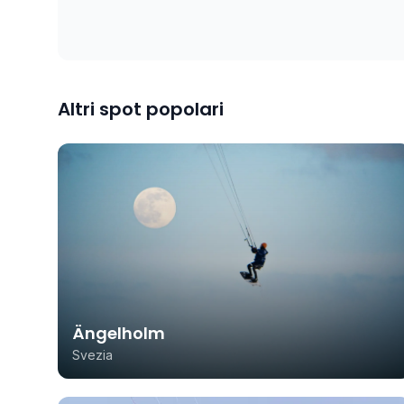
Altri spot popolari
Ängelholm
Svezia