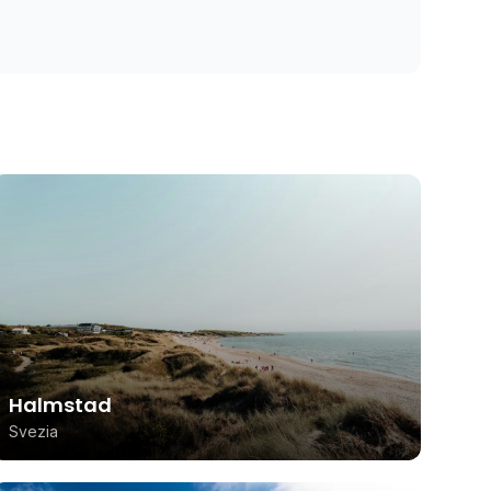
Halmstad
Svezia