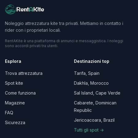
Rent
A
Kite
Noleggio attrezzatura kite tra privati. Mettiamo in contatto i
rider con i proprietari locali.
RentAKite è una piattaforma di annunci e messaggistica. I noleggi
sono accordi privati tra utenti.
Esplora
Destinazioni top
Trova attrezzatura
Tarifa, Spain
Spot kite
Dakhla, Morocco
Come funziona
Sal Island, Cape Verde
Magazine
Cabarete, Dominican
Republic
FAQ
Jericoacoara, Brazil
Sicurezza
Tutti gli spot →