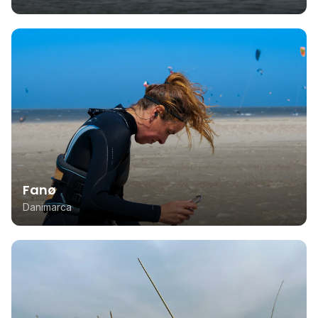
Fanø
Danimarca