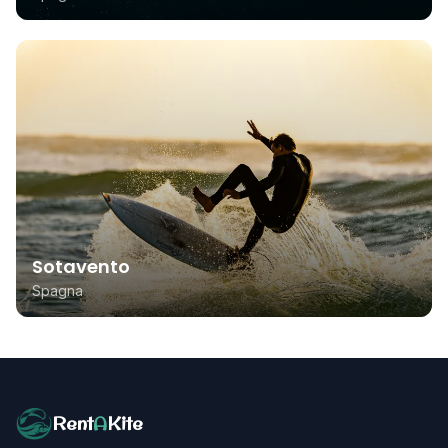
Sotavento
Spagna
Rent
A
Kite