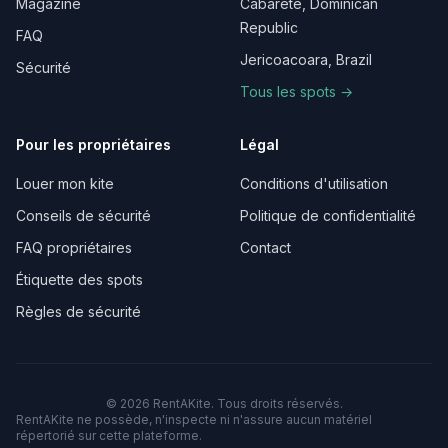
Magazine
Cabarete, Dominican
Republic
FAQ
Jericoacoara, Brazil
Sécurité
Tous les spots →
Pour les propriétaires
Légal
Louer mon kite
Conditions d'utilisation
Conseils de sécurité
Politique de confidentialité
FAQ propriétaires
Contact
Étiquette des spots
Règles de sécurité
©
2026
RentAKite.
Tous droits réservés.
RentAKite ne possède, n'inspecte ni n'assure aucun matériel
répertorié sur cette plateforme.