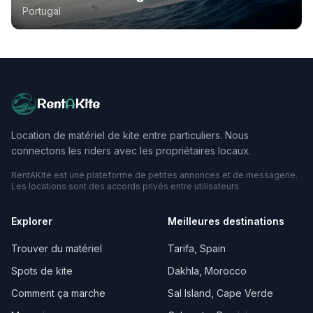
Portugal
Rent
A
Kite
Location de matériel de kite entre particuliers. Nous
connectons les riders avec les propriétaires locaux.
RentAKite est une plateforme de petites annonces et de messagerie.
Les locations sont des accords privés entre utilisateurs.
Explorer
Meilleures destinations
Trouver du matériel
Tarifa, Spain
Spots de kite
Dakhla, Morocco
Comment ça marche
Sal Island, Cape Verde