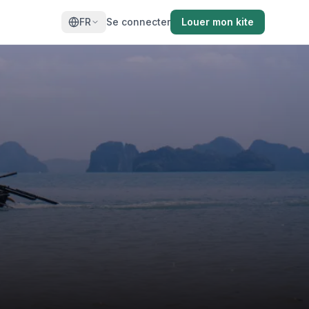
FR
Se connecter
Louer mon kite