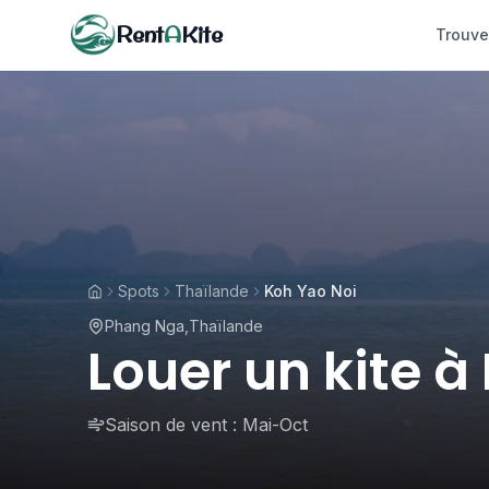
Rent
A
Kite
Trouve
Spots
Thaïlande
Koh Yao Noi
Phang Nga
,
Thaïlande
Louer un kite à
Saison de vent :
Mai-Oct