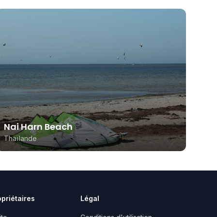
Nai Harn Beach
Thaïlande
opriétaires
Légal