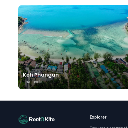
Koh Phangan
Thaïlande
Explorer
Rent
A
Kite