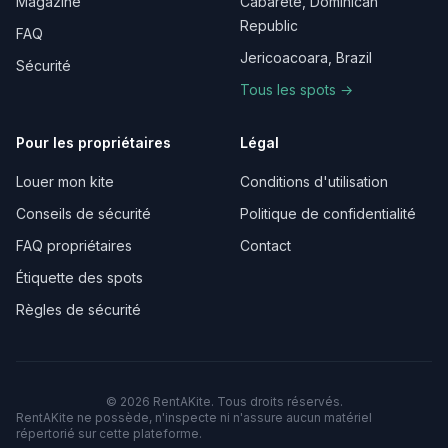
Magazine
Cabarete, Dominican
Republic
FAQ
Jericoacoara, Brazil
Sécurité
Tous les spots →
Pour les propriétaires
Légal
Louer mon kite
Conditions d'utilisation
Conseils de sécurité
Politique de confidentialité
FAQ propriétaires
Contact
Étiquette des spots
Règles de sécurité
©
2026
RentAKite.
Tous droits réservés.
RentAKite ne possède, n'inspecte ni n'assure aucun matériel
répertorié sur cette plateforme.