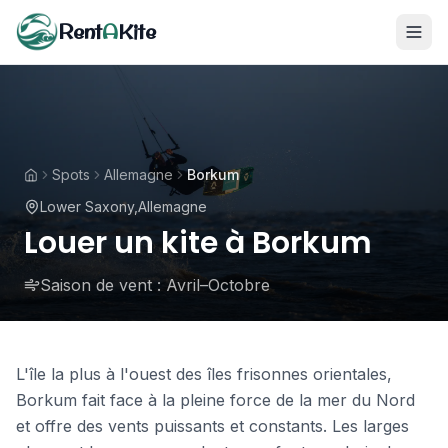
Rent
A
Kite
Spots
Allemagne
Borkum
Lower Saxony
,
Allemagne
Louer un kite à Borkum
Saison de vent :
Avril–Octobre
L'île la plus à l'ouest des îles frisonnes orientales,
Borkum fait face à la pleine force de la mer du Nord
et offre des vents puissants et constants. Les larges