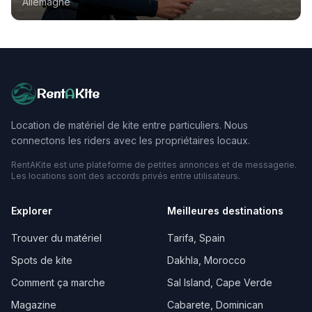
Allemagne
Rent
A
Kite
Location de matériel de kite entre particuliers. Nous
connectons les riders avec les propriétaires locaux.
RentAKite est une plateforme de petites annonces et de messagerie.
Les locations sont des accords privés entre utilisateurs.
Explorer
Meilleures destinations
Trouver du matériel
Tarifa, Spain
Spots de kite
Dakhla, Morocco
Comment ça marche
Sal Island, Cape Verde
Magazine
Cabarete, Dominican