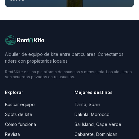
Rent
A
Kite
Alquiler de equipo de kite entre particulares. Conectamos
riders con propietarios locales.
RentAKite es una plataforma de anuncios y mensajería. Los alquileres
son acuerdos privados entre usuarios.
Explorar
Mejores destinos
Buscar equipo
Tarifa, Spain
Spots de kite
Dakhla, Morocco
Cómo funciona
Sal Island, Cape Verde
Revista
Cabarete, Dominican