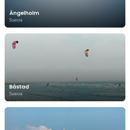
Ängelholm
Suecia
Båstad
Suecia