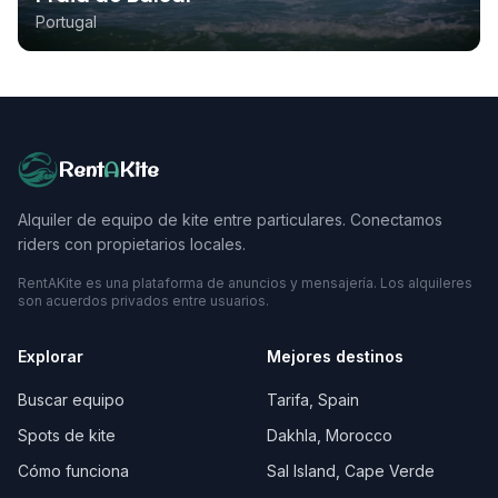
Portugal
Rent
A
Kite
Alquiler de equipo de kite entre particulares. Conectamos
riders con propietarios locales.
RentAKite es una plataforma de anuncios y mensajería. Los alquileres
son acuerdos privados entre usuarios.
Explorar
Mejores destinos
Buscar equipo
Tarifa, Spain
Spots de kite
Dakhla, Morocco
Cómo funciona
Sal Island, Cape Verde