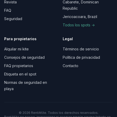
Revista
Cabarete, Dominican
Republic
FAQ
Jericoacoara, Brazil
Seguridad
Todos los spots →
Para propietarios
Legal
Alquilar mi kite
Términos de servicio
Consejos de seguridad
Política de privacidad
FAQ propietarios
Contacto
Etiqueta en el spot
Normas de seguridad en
playa
©
2026
RentAKite.
Todos los derechos reservados.
RentAKite no posee, inspecciona ni asegura ningún equipo listado en