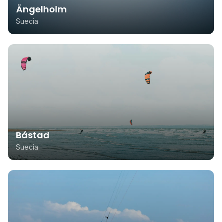
Ängelholm
Suecia
Båstad
Suecia