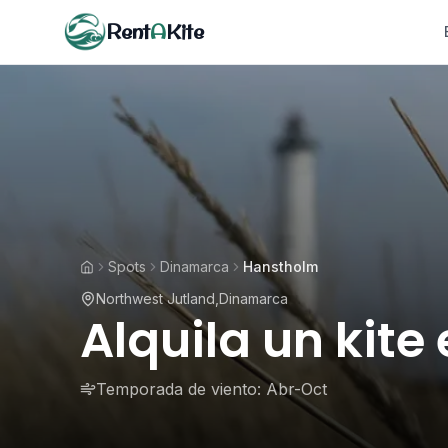
Rent
A
Kite
Spots
Dinamarca
Hanstholm
Northwest Jutland
,
Dinamarca
Alquila un kit
Temporada de viento:
Abr-Oct