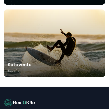
Sotavento
España
Rent
A
Kite