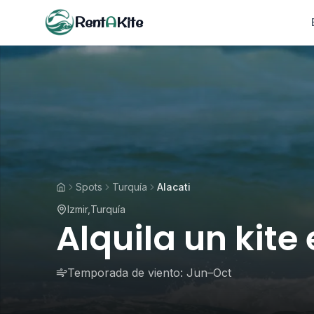
Rent
A
Kite
Spots
Turquía
Alacati
Izmir
,
Turquía
Alquila un kite
Temporada de viento:
Jun–Oct