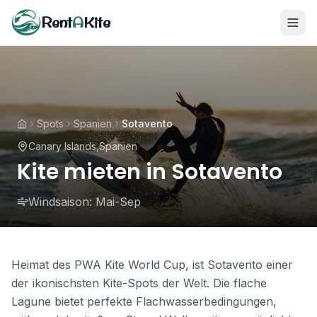
Rent
A
Kite
Spots
Spanien
Sotavento
Canary Islands
,
Spanien
Kite mieten in Sotavento
Windsaison:
Mai-Sep
Heimat des PWA Kite World Cup, ist Sotavento einer
der ikonischsten Kite-Spots der Welt. Die flache
Lagune bietet perfekte Flachwasserbedingungen,