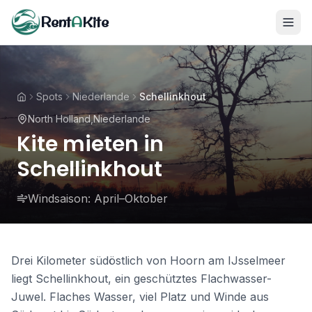
Rent
A
Kite
Spots
Niederlande
Schellinkhout
North Holland
,
Niederlande
Kite mieten in
Schellinkhout
Windsaison:
April–Oktober
Drei Kilometer südöstlich von Hoorn am IJsselmeer
liegt Schellinkhout, ein geschütztes Flachwasser-
Juwel. Flaches Wasser, viel Platz und Winde aus