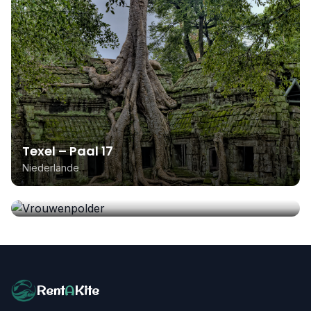
Texel – Paal 17
Niederlande
Vrouwenpolder
Niederlande
Rent
A
Kite