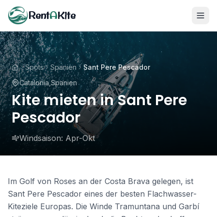
Rent
A
Kite
Spots
Spanien
Sant Pere Pescador
Catalonia
,
Spanien
Kite mieten in Sant Pere
Pescador
Windsaison:
Apr-Okt
Im Golf von Roses an der Costa Brava gelegen, ist
Sant Pere Pescador eines der besten Flachwasser-
Kiteziele Europas. Die Winde Tramuntana und Garbí