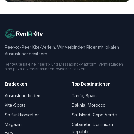
Rent
A
Kite
Peer-to-Peer Kite-Verleih. Wir verbinden Rider mit lokalen
Ausrüstungsbesitzern.
RentAKite ist eine Inserat- und Messaging-Plattform. Vermietungen
sind private Vereinbarungen zwischen Nutzern.
Entdecken
Top Destinationen
Ausrüstung finden
Tarifa, Spain
Kite-Spots
Dakhla, Morocco
So funktioniert es
Sal Island, Cape Verde
Magazin
Cabarete, Dominican
Republic
FAQ