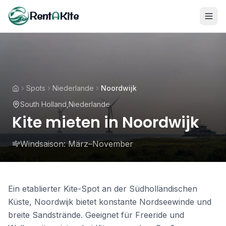
Rent
A
Kite
Spots
Niederlande
Noordwijk
South Holland
,
Niederlande
Kite mieten in Noordwijk
Windsaison:
März–November
Ein etablierter Kite-Spot an der Südholländischen
Küste, Noordwijk bietet konstante Nordseewinde und
breite Sandstrände. Geeignet für Freeride und