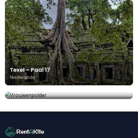
Texel – Paal 17
Niederlande
Vrouwenpolder
Niederlande
Rent
A
Kite