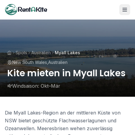
Rent
A
Kite
Spots
Australien
Myall Lakes
New South Wales
,
Australien
Kite mieten in Myall Lakes
Windsaison:
Okt–Mär
Die Myall Lakes-Region an der mittleren Küste von
NSW bietet geschützte Flachwasserlagunen und
Ozeanwellen. Meeresbrisen wehen zuverlässig