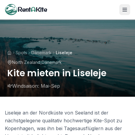
Rent
A
Kite
Spots
Dänemark
Liseleje
North Zealand
,
Dänemark
Kite mieten in Liseleje
Windsaison:
Mai-Sep
Liseleje an der Nordküste von Seeland ist der
nächstgelegene qualitativ hochwertige Kite-Spot zu
Kopenhagen, was ihn bei Tagesausflüglern aus der