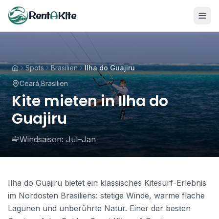
Rent
A
Kite
Spots
Brasilien
Ilha do Guajiru
Ceará
,
Brasilien
Kite mieten in Ilha do
Guajiru
Windsaison:
Jul–Jan
Ilha do Guajiru bietet ein klassisches Kitesurf-Erlebnis
im Nordosten Brasiliens: stetige Winde, warme flache
Lagunen und unberührte Natur. Einer der besten