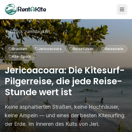
Rent
A
Kite
Zurück zum Magazin
Brasilien
Jericoacoara
Reiseführer
Reiseziele
Kite-Spots
Jericoacoara: Die Kitesurf-
Pilgerreise, die jede Reise-
Stunde wert ist
Keine asphaltierten Straßen, keine Hochhäuser,
keine Ampeln — und eines der besten Kitesurfing
der Erde. Im Inneren des Kults von Jeri.